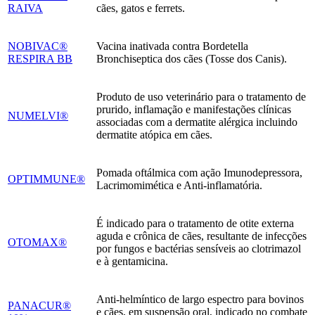
RAIVA
cães, gatos e ferrets.
NOBIVAC®
Vacina inativada contra Bordetella
RESPIRA BB
Bronchiseptica dos cães (Tosse dos Canis).
Produto de uso veterinário para o tratamento de
prurido, inflamação e manifestações clínicas
NUMELVI®
associadas com a dermatite alérgica incluindo
dermatite atópica em cães.
Pomada oftálmica com ação Imunodepressora,
OPTIMMUNE®
Lacrimomimética e Anti-inflamatória.
É indicado para o tratamento de otite externa
aguda e crônica de cães, resultante de infecções
OTOMAX®
por fungos e bactérias sensíveis ao clotrimazol
e à gentamicina.
Anti-helmíntico de largo espectro para bovinos
PANACUR®
e cães, em suspensão oral, indicado no combate