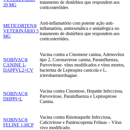
tratamento de distúrbios que respondem aos
20 MG
corticosteróides
Anti-inflamatório com potente ação anti-
METICORTEN®
inflamatória, antireumática e antialérgica no
VETERINÁRIO 5
tratamento de distúrbios que respondem aos
MG
corticosteróides.
Vacina contra a Cinomose canina, Adenovírus
NOBIVAC®
tipo 2, Coronavirose canina, Parainfluenza,
CANINE 1-
Parvovirose- vírus modificados e vírus mortos,
DAPPVL2+CV
bacterina de Leptospira canicola e L.
icterohaemorrhagiae.
Vacina contra Cinomose, Hepatite Infecciosa,
NOBIVAC®
Parvovirose, Parainfluenza e Leptospirose
DHPPI+L
Canina.
Vacina contra Rinotraqueíte Infecciosa,
NOBIVAC®
Calicivirose e Panleucopenia Felinas – Vírus
FELINE 1-HCP
vivo modificado.