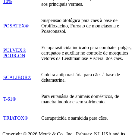
10%
aos principais vermes.
Suspensão otológica para cães à base de
POSATEX®
Orbifloxacino, Furoato de mometasona e
Posaconazol.
Ectoparasiticida indicado para combater pulgas,
PULVEX®
carrapatos e auxiliar no controle de mosquitos
POUR-ON
vetores da Leishmaniose Visceral dos cães.
Coleira antiparasitária para cães à base de
SCALIBOR®
deltametrina.
Para eutanásia de animais domésticos, de
T-61®
maneira indolor e sem sofrimento.
TRIATOX®
Carrapaticida e sarnicida para cães.
Copyright © 2026 Merck & Co., Inc., Rahway, NJ, USA and its