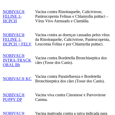
NOBIVAC®
Vacina contra Rinotraqueíte, Calicivirose,
FELINE 1-
Panleucopenia Felinas e Chlamydia psittaci –
HCPCH
Vírus Vivo Atenuado e Clamídia.
NOBIVAC®
Vacina contra as doenças causadas pelos vírus
FELINE 1-
da Rinotraqueíte, Calicivirose, Panleucopenia,
HCPCH + FELV
Leucemia Felina e por Chlamydia psittaci.
NOBIVAC®
Vacina contra Bordetella Bronchiseptica dos
INTRA-TRACK
cães (Tosse dos Canis).
ORAL Bb
Vacina contra Parainfluenza e Bordetella
NOBIVAC® KC
Bronchiseptica dos cães (Tosse dos Canis).
NOBIVAC®
Vacina viva contra Cinomose e Parvovirose
PUPPY DP
Canina.
NOBIVAC®
Vacina inativada contra a raiva indicada para