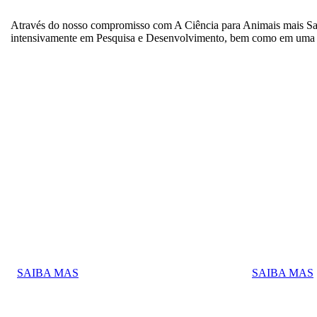
Através do nosso compromisso com A Ciência para Animais mais Saud
intensivamente em Pesquisa e Desenvolvimento, bem como em uma c
Profissionais do Amanhã
Programa 
Para você, estudante, jovem aprendiz e
Para você, est
estagiário.
formado.
SAIBA MAS
SAIBA MAS