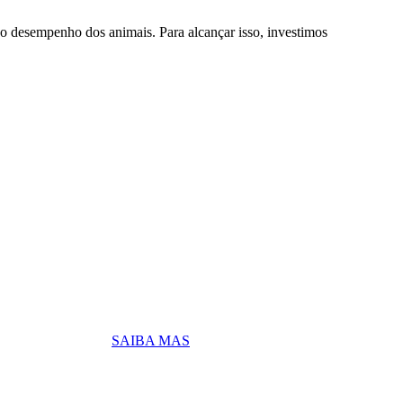
 desempenho dos animais. Para alcançar isso, investimos
MBA
ento.
Para você, lider.
SAIBA MAS