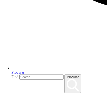
Procurar
Find
Procurar