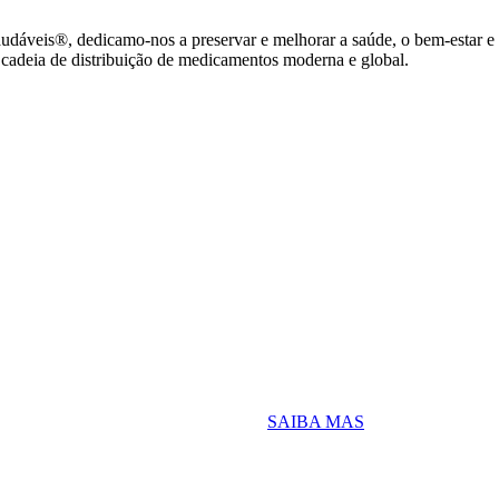
áveis®, dedicamo-nos a preservar e melhorar a saúde, o bem-estar e o
adeia de distribuição de medicamentos moderna e global.
de Residência
Educação Continuada
udante universitário ou recém-
Para você, dedicado ao crescim
SAIBA MAS