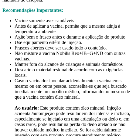
Recomendações Importantes:
Vacine somente aves saudáveis
Antes de aplicar a vacina, permita que a mesma atinja à
temperatura ambiente
Agite bem o frasco antes e durante a aplicação do produto.
Use equipamento estéril de injeção.
Frascos abertos deve ser usado todo o conteúdo.
Não misture a vacina Nobilis Reo+IB+G+ND com outras
vacinas.
Manter fora do alcance de crianças e animais domésticos
Descarte o material residual de acordo com as exigências
locais.
Caso o vacinador inocular acidentalmente a vacina em si
mesmo ou em outra pessoa, aconselha-se que seja buscado
imediatamente um auxílio médico, informando ao mesmo de
que a vacina contém óleo mineral.
Ao usuário:
Este produto contém óleo mineral. Injeção
acidental/autoinjeção pode resultar em dor intensa e inchaço,
especialmente se injetado em uma articulação ou dedo e, em
casos raros, pode resultar na perda do dedo afetado se não
houver cuidado médico imediato. Se for acidentalmente
injetado com este produto, procure atendimento médico