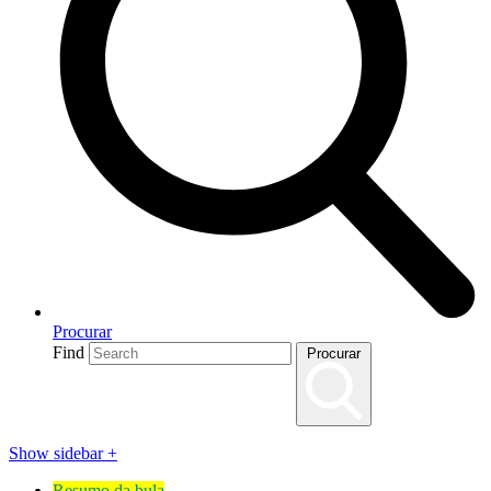
Procurar
Find
Procurar
Show sidebar
+
Resumo da bula