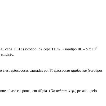
8
Ia), cepa TI513 (sorotipo Ib), cepa TI1428 (sorotipo III) – 5 x 10
e emulsão.
do à estreptococoses causadas por
Streptococcus agalactiae
(sorotipos
e a base e a ponta, em tilápias (
Oreochromis sp.
) pesando pelo