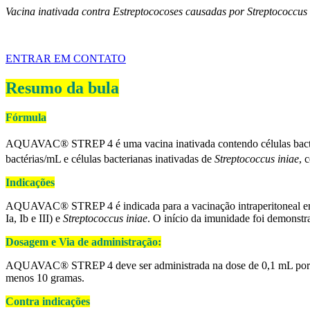
Vacina inativada contra Estreptococoses causadas por Streptococcus ag
ENTRAR EM CONTATO
Resumo da bula
Fórmula
AQUAVAC® STREP 4 é uma vacina inativada contendo células bacte
bactérias/mL e células bacterianas inativadas de
Streptococcus iniae
, 
Indicações
AQUAVAC® STREP 4 é indicada para a vacinação intraperitoneal em 
Ia, Ib e III) e
Streptococcus iniae
. O início da imunidade foi demonst
Dosagem e Via de administração:
AQUAVAC® STREP 4 deve ser administrada na dose de 0,1 mL por peixe,
menos 10 gramas.
Contra indicações