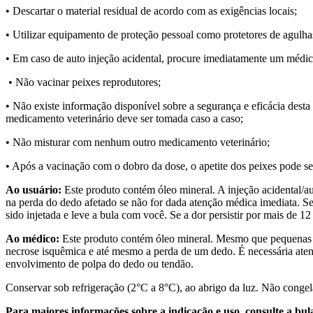
• Descartar o material residual de acordo com as exigências locais;
• Utilizar equipamento de proteção pessoal como protetores de agulhas
• Em caso de auto injeção acidental, procure imediatamente um médic
• Não vacinar peixes reprodutores;
• Não existe informação disponível sobre a segurança e eficácia dest
medicamento veterinário deve ser tomada caso a caso;
• Não misturar com nenhum outro medicamento veterinário;
• Após a vacinação com o dobro da dose, o apetite dos peixes pode ser 
Ao usuário:
Este produto contém óleo mineral. A injeção acidental/au
na perda do dedo afetado se não for dada atenção médica imediata. 
sido injetada e leve a bula com você. Se a dor persistir por mais de
Ao médico:
Este produto contém óleo mineral. Mesmo que pequenas qu
necrose isquêmica e até mesmo a perda de um dedo. É necessária ate
envolvimento de polpa do dedo ou tendão.
Conservar sob refrigeração (2°C a 8°C), ao abrigo da luz. Não congel
Para maiores informações sobre a indicação e uso, consulte a bul