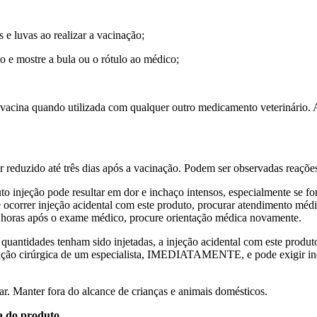
 e luvas ao realizar a vacinação;
o e mostre a bula ou o rótulo ao médico;
a vacina quando utilizada com qualquer outro medicamento veterinário. A
reduzido até três dias após a vacinação. Podem ser observadas reações l
to injeção pode resultar em dor e inchaço intensos, especialmente se fo
Se ocorrer injeção acidental com este produto, procurar atendimento m
 12 horas após o exame médico, procure orientação médica novamente.
antidades tenham sido injetadas, a injeção acidental com este produto
nção cirúrgica de um especialista, IMEDIATAMENTE, e pode exigir inci
ar. Manter fora do alcance de crianças e animais domésticos.
a do produto.