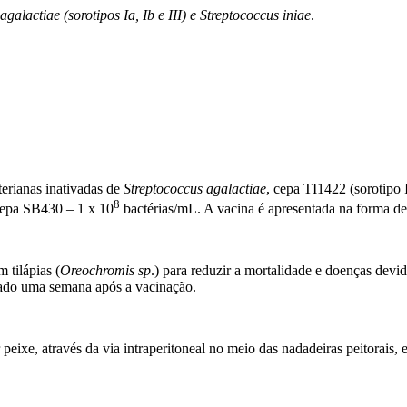
alactiae (sorotipos Ia, Ib e III) e Streptococcus iniae
.
rianas inativadas de
Streptococcus agalactiae
, cepa TI1422 (sorotipo 
8
cepa SB430 – 1 x 10
bactérias/mL. A vacina é apresentada na forma d
tilápias (
Oreochromis sp
.) para reduzir a mortalidade e doenças devi
rado uma semana após a vacinação.
 através da via intraperitoneal no meio das nadadeiras peitorais, entr